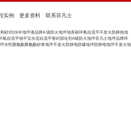
程实例
更多资料
联系菲凡士
金刚砂
2026年地坪漆品牌
A 级防火地坪
地美丽环氧自流平
不发火防静电地
环氧自流平
地平宝水泥自流平
密封固化剂
A级防火地坪
菲凡士地坪品牌
环
坪
水性聚氨酯
聚氨酯砂浆地坪
不发火防静电防爆地坪
防静电地坪
不发火地