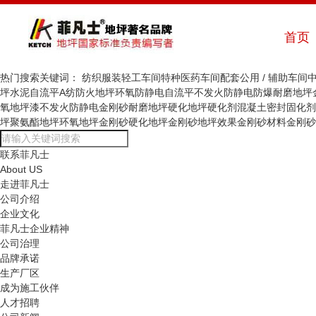
首页
热门搜索关键词：
纺织服装轻工车间
特种医药车间
配套公用 / 辅助车间
坪
水泥自流平
A纺防火地坪
环氧防静电自流平
不发火防静电防爆耐磨地坪
氧地坪漆
不发火防静电金刚砂耐磨地坪
硬化地坪
硬化剂
混凝土密封固化剂
坪
聚氨酯地坪
环氧地坪
金刚砂硬化地坪
金刚砂地坪效果
金刚砂材料
金刚砂
联系菲凡士
About US
走进菲凡士
公司介绍
企业文化
菲凡士企业精神
公司治理
品牌承诺
生产厂区
成为施工伙伴
人才招聘