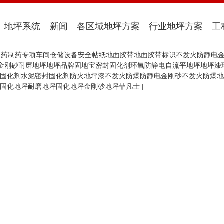
地坪系统
新闻
各区域地坪方案
行业地坪方案
工
中药制药专项车间
仓储设备
安全帖纸地面胶带
地面胶带标识
不发火防静电
金刚砂耐磨地坪
地坪品牌
固地宝密封固化剂
环氧防静电自流平地坪
地坪漆
固化剂
水泥密封固化剂
防火地坪漆
不发火防爆
防静电
金刚砂
不发火防爆地
固化地坪
耐磨地坪
固化地坪
金刚砂地坪
菲凡士
|