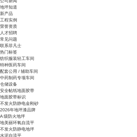
公司新闻
地坪知道
新产品
工程实例
荣誉资质
人才招聘
常见问题
联系菲凡士
热门标签
纺织服装轻工车间
特种医药车间
配套公用 / 辅助车间
中药制药专项车间
仓储设备
安全帖纸地面胶带
地面胶带标识
不发火防静电金刚砂
2026年地坪漆品牌
A 级防火地坪
地美丽环氧自流平
不发火防静电地坪
水泥自流平