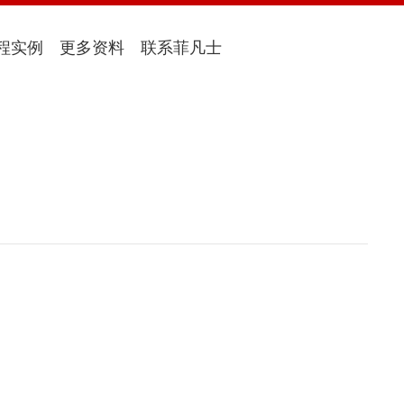
程实例
更多资料
联系菲凡士
当前位置：
首页
>
施工案例
>
菲